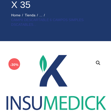
X 35
Home
Tienda
...
CAMP0 DESCARTABLE 6 CAMPOS SIMPLES
DSCATABLES...
-30%