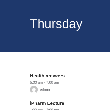
Thursday
Health answers
5:00 am
-
7:00 am
admin
iPharm Lecture
1:00 pm
-
3:00 pm