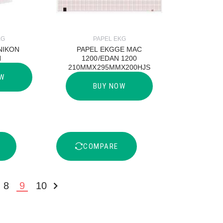
KG
PAPEL EKG
NIKON
PAPEL EKGGE MAC
N
1200/EDAN 1200
210MMX295MMX200HJS
OW
BUY NOW
COMPARE
8
9
10
UIENTE »