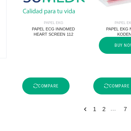
PAPEL EKG
PAPEL E
PAPEL ECG INNOMED
PAPEL EKG 
HEART SCREEN 112
KODE
BUY N
COMPARE
COMPARE
…
1
2
7
« ANTERIOR
SIG